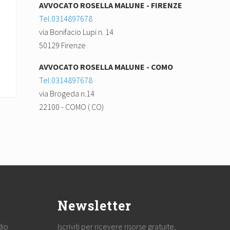
AVVOCATO ROSELLA MALUNE - FIRENZE
Tel.0314897678
via Bonifacio Lupi n. 14
50129 Firenze
AVVOCATO ROSELLA MALUNE - COMO
Tel.0314897678
via Brogeda n.14
22100 - COMO ( CO)
Newsletter
dio
Iscriviti per ricevere risorse gratuite,