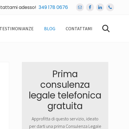
tattami adesso!
349 178 0676
Bef
Hea
TESTIMONIANZE
BLOG
CONTATTAMI
Cerca
nel
sito
Primary
Prima
Sidebar
consulenza
legale telefonica
gratuita
Approfitta di questo servizio, ideato
per darti una prima Consulenza Legale