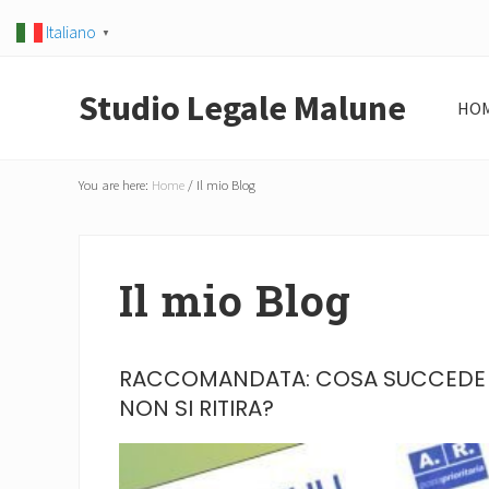
Skip
Skip
Skip
Skip
Skip
Italiano
▼
to
to
to
to
to
right
main
secondary
primary
footer
Studio Legale Malune
header
content
navigation
sidebar
HO
navigation
Consulenze
You are here:
Home
/
Il mio Blog
legali
a
Firenze
Il mio Blog
e
Como
RACCOMANDATA: COSA SUCCEDE 
NON SI RITIRA?