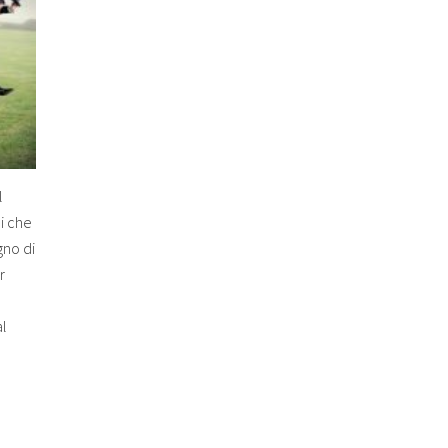
N
A
C
A
R
T
E
L
L
A
D
I
l
P
A
i che
G
gno di
A
M
r
E
N
T
al
O
D
A
P
A
R
T
E