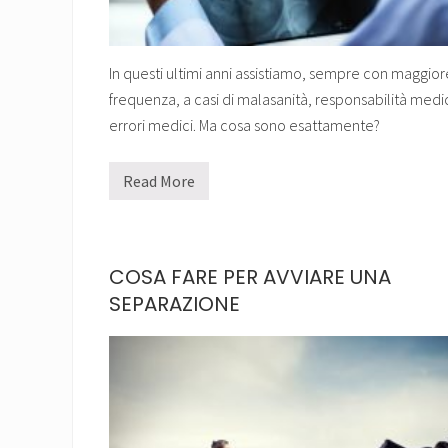
N
O
N
S
I
In questi ultimi anni assistiamo, sempre con maggior
R
frequenza, a casi di malasanità, responsabilità medi
I
T
errori medici. Ma cosa sono esattamente?
I
R
A
Read More
?
R
E
S
P
O
N
COSA FARE PER AVVIARE UNA
S
A
SEPARAZIONE
B
I
L
I
T
À
M
E
D