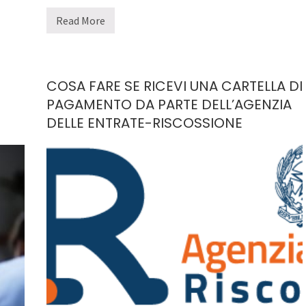
Read More
Q
U
E
R
E
L
COSA FARE SE RICEVI UNA CARTELLA DI
A
E
PAGAMENTO DA PARTE DELL’AGENZIA
D
DELLE ENTRATE-RISCOSSIONE
E
N
U
N
C
I
A
S
O
N
O
L
A
S
T
E
S