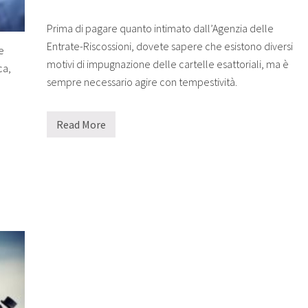
S
A
C
Prima di pagare quanto intimato dall’Agenzia delle
O
Entrate-Riscossioni, dovete sapere che esistono diversi
S
e
A
motivi di impugnazione delle cartelle esattoriali, ma è
ca,
?
sempre necessario agire con tempestività.
Read More
C
O
S
A
F
A
R
E
S
E
R
I
C
E
V
I
U