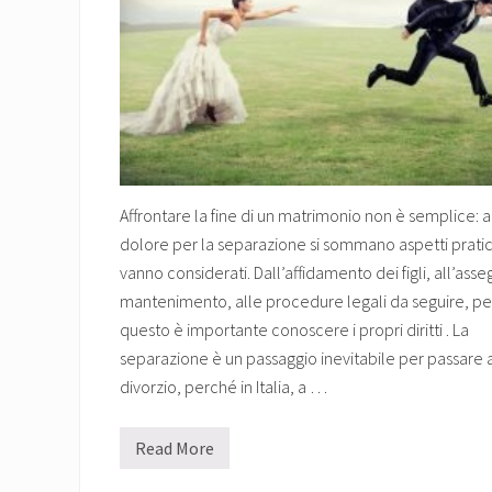
I
C
A
:
C
O
M
E
R
I
C
H
Affrontare la fine di un matrimonio non è semplice: a
I
E
dolore per la separazione si sommano aspetti pratic
D
vanno considerati. Dall’affidamento dei figli, all’asse
E
R
mantenimento, alle procedure legali da seguire, pe
E
I
questo è importante conoscere i propri diritti . La
L
separazione è un passaggio inevitabile per passare 
R
I
divorzio, perché in Italia, a …
S
A
R
Read More
C
C
I
O
M
S