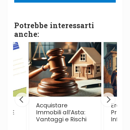
Potrebbe interessarti
anche:
ATA:
Acquistare
Eredit
DE SE
Immobili all’Asta:
Prendi
?
Vantaggi e Rischi
Infor