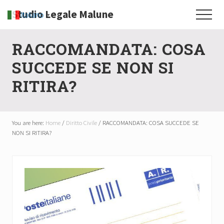
Menu
Skip
Skip
Skip
Studio Legale Malune
Italiano
▼
Menu
to
to
to
Consulenze
main
primary
footer
RACCOMANDATA: COSA
legali
content
sidebar
a
SUCCEDE SE NON SI
Firenze
RITIRA?
e
Como
You are here:
Home
/
Diritto Civile
/
RACCOMANDATA: COSA SUCCEDE SE
NON SI RITIRA?